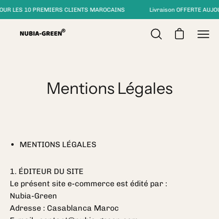
Aller
POUR LES 10 PREMIERS CLIENTS MAROCAINS
Livraison OFFERTE AUJOUD
au
contenu
Ouvrir le pa
Ouvrir
Ouvr
la
le
barre
men
de
de
Mentions Légales
recherche
navi
MENTIONS LÉGALES
1. ÉDITEUR DU SITE
Le présent site e-commerce est édité par :
Nubia-Green
Adresse : Casablanca Maroc